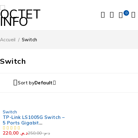
0
Accueil
/
Switch
Switch
Sort by
Default
-12%
Switch
TP-Link LS1005G Switch –
5 Ports Gigabit
10/100/1000 Mbps
220,00
د.م.
250,00
د.م.