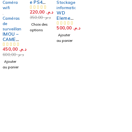
e PS4
Caméra
Stockage
Dualsho
wifi
informatique
220,00
د.م.
ck V2
WD
,
350,00
د.م.
Elemen
Caméras
ts –
de
Choix des
500,00
د.م.
Disque
surveillance
options
IMOU –
Dur
Ajouter
CAMER
Externe
au panier
A IPC-
Ultra-
450,00
د.م.
K3DP-
Rapide
600,00
د.م.
3H0WF
500GB
BULLET
USB 3.0
Ajouter
2E 3MP
au panier
Riad El Oulfa Exension 2 GH9 Entrée7 N°103 –