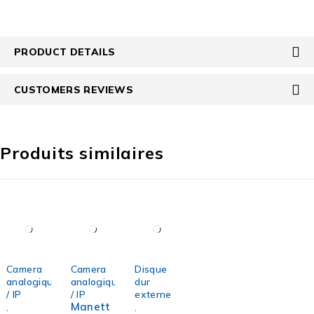
PRODUCT DETAILS
CUSTOMERS REVIEWS
Produits similaires
-25%
-37%
Camera
Camera
Disque
HOT
analogique
analogique
dur
/ IP
/ IP
externe
Manett
,
,