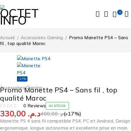
0
Accueil
/
Accessoires Gaming
/
Promo Manette PS4 – Sans
fil , top qualité Maroc
-17%
Accessoires Gaming
Promo Manette PS4 – Sans fil , top
qualité Maroc
0 Reviews
IN STOCK
330,00
د.م.
SUR 5
400,00
د.م.
(-
17
%)
Manette PS 4 sans fil compatible PS4, PC et Android. Design
ergonomique, longue autonomie et excellente prise en main.